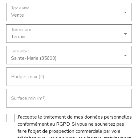
812625576 immatriculée au RSAC de Rennes
auprés de la Sté Lekyp Immobilier. Carte
Type d'offre
professionnelle no CPI 8501 2020 000 045
Vente
240. Mandat n 2908, 50 000 € net vendeur +
5000 € (honoraires de négociation à la charge
Type de bien
de l'acquéreur) - Le professionnel vous
Terrain
conseille, garantit et sécurise votre projet
immobilier.
Localisation
Sainte-Marie (35600)
Budget max (€)
Surface min (m²)
J'accepte le traitement de mes données personnelles
conformément au RGPD. Si vous ne souhaitez pas
faire l'objet de prospection commerciale par voie