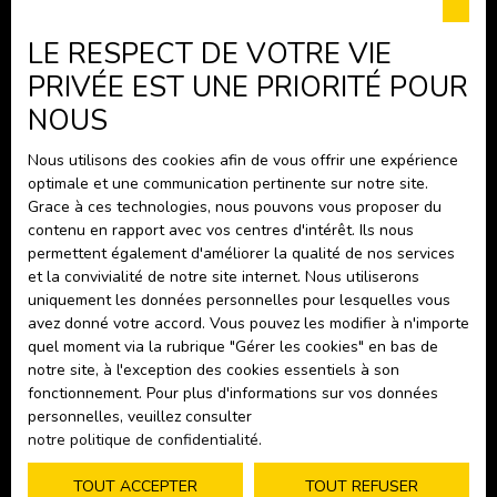
Vendre avec nous
LE RESPECT DE VOTRE VIE
Gestion locative
PRIVÉE EST UNE PRIORITÉ POUR
Nous contacter
NOUS
Nous utilisons des cookies afin de vous offrir une expérience
Informations
optimale et une communication pertinente sur notre site.
Grace à ces technologies, nous pouvons vous proposer du
Nos honoraires
contenu en rapport avec vos centres d'intérêt. Ils nous
Mentions légales
permettent également d'améliorer la qualité de nos services
et la convivialité de notre site internet. Nous utiliserons
Politique de confidentialité
uniquement les données personnelles pour lesquelles vous
Plan du site
avez donné votre accord. Vous pouvez les modifier à n'importe
quel moment via la rubrique ″Gérer les cookies″ en bas de
Gérer les cookies
notre site, à l'exception des cookies essentiels à son
fonctionnement. Pour plus d'informations sur vos données
Propulsé par
personnelles, veuillez consulter
notre politique de confidentialité
.
TOUT ACCEPTER
TOUT REFUSER