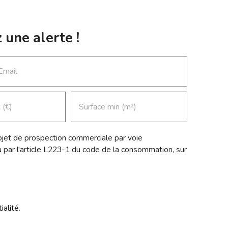
être conseillé, visiter, contactez Myriam
répartis en 5 pièces, dont 3 chambres, une
Bossard . Annonce rédigée et publiée par
salle de bain et 2 WC. Elle séduira les
un agent immobilier CPI
amateurs de biens authentiques souhaitant
 une alerte !
85012020000045240 . Mandat n° 2789.
révéler tout son potentiel à travers un
Prix frais d'agence inclus 880 000€.
projet de rénovation sur mesure. Ses
Honoraires à la charge du vendeur.
volumes annexes constituent un véritable
Email
atout rare sur le secteur : Environ 50 m² de
caves offrant de nombreuses possibilités
(stockage, aménagement…) Un atelier
 (€)
Surface min (m²)
indépendant Deux garages fermés 2
places de stationnement extérieures À
l’arrière, un agréable jardin sans vis-à-vis,
bjet de prospection commerciale par voie
idéalement exposé, vous garantit calme et
 par l'article L223-1 du code de la consommation, sur
intimité, un véritable privilège. Les
diagnostics énergétiques classés E
assurent une base saine pour un projet de
valorisation. Un bien à fort potentiel, à la
fois familial et patrimonial, dans un
ialité
.
environnement appelé à prendre encore