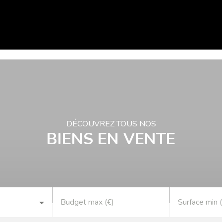
EIL
VENTE
ESTIMATION / EXPERTISE
VENDRE
LO
DÉCOUVREZ TOUS NOS
BIENS EN VENTE
Budget max (€)
Surface min 