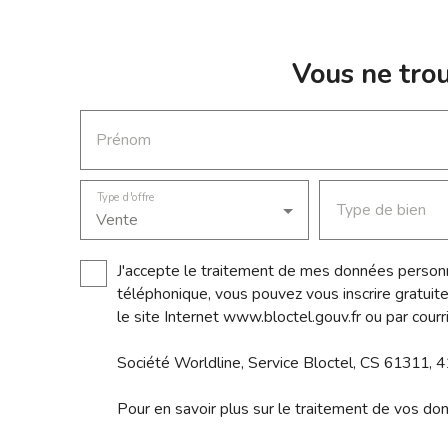
apaisant. Rare sur le secteur, ce bien
proximité immédiate. Maison clé en main,
représente une opportunité remarquable
aucun travaux, prestations modernes. Bien
pour poursuivre une activité Pour prendre
très recherché – opportunité à saisir
Vous ne trou
RDV, être conseillé, visiter, contactez
rapidement. Pour prendre rendez-vous,
Myriam Bossard . Annonce rédigée et
être conseillé, visiter, contactez Frederic
publiée par un agent immobilier CPI
Goueri par mail ou par téléphone. Annonce
Prénom
85012020000045240 . Mandat n°3074 .
rédigée et publiée par un agent commercial
Prix frais d'agence inclus 959 500 €.
N°534543582 immatriculée au RSAC de
Honoraires inclus charge vendeur.
Nanterre auprès MC Immobilier / LEKYP
Type d'offre
Type de bien
Vente
Immobilier. Les honoraires sont a la charge
acquéreur de 19900 euros
J'accepte le traitement de mes données personn
téléphonique, vous pouvez vous inscrire gratuit
le site Internet www.bloctel.gouv.fr ou par courr
Société Worldline, Service Bloctel, CS 61311
Pour en savoir plus sur le traitement de vos do