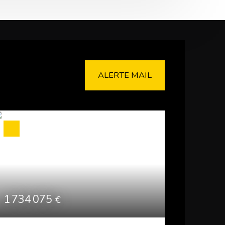
ALERTE MAIL
1 734 075
€