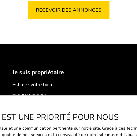
RECEVOIR DES ANNONCES
Je suis propriétaire
Estimez votre bien
Espace vendeur
Vendre avec nous
Gestion locative
E EST UNE PRIORITÉ POUR NOUS
Nous contacter
timale et une communication pertinente sur notre site. Grace à ces te
a qualité de nos services et la convivialité de notre site internet. No