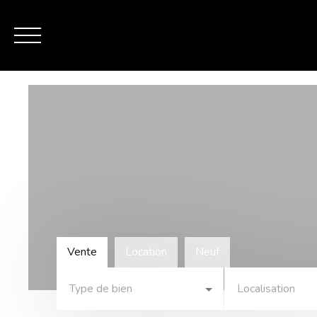
ACCU
MES FAVORIS
ESTIMATION
Vente
Location
Neuf
Type de bien
Localisation