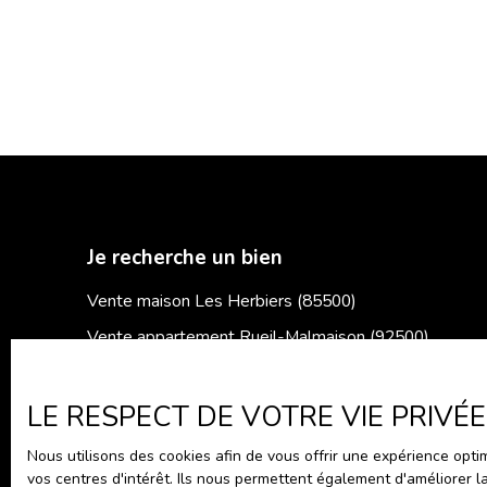
Je recherche un bien
Vente maison Les Herbiers (85500)
Vente appartement Rueil-Malmaison (92500)
Vente appartement Nanterre (92000)
Vente maison Cerizay (79140)
LE RESPECT DE VOTRE VIE PRIVÉ
Vente appartement Redon (35600)
Nous utilisons des cookies afin de vous offrir une expérience op
vos centres d'intérêt. Ils nous permettent également d'améliorer l
Vente maison Redon (35600)