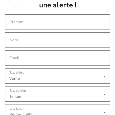
charge du vendeur. Le proffessionnel vous conseille,
une alerte !
garanti et sécurise votre projet immobilier. pierre.
chaudet@lekyp. fr
Prénom
Nom
Email
Type d'offre
Vente
Type de bien
Terrain
Localisation
Redon 35600