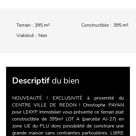
Terrain
:
395
m²
Constructible
:
395
m²
Viabilisé
:
Non
Descriptif
du bien
NOUVEAUTÉ ! EXCLUSIVITÉ à proximité du
CENTRE VILLE DE REDON ! Christophe PAYAN
pour LEKYP Immobilier vous présente ce terrain plat
constructible de 395m² LOT A (parcelle AJ-27) en
zone UE du PLU donc possibilité de construire une
grande maison sans contraintes particulières. LIBRE