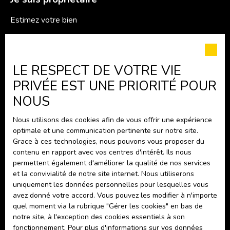
Estimez votre bien
Espace vendeur
Vendre avec nous
LE RESPECT DE VOTRE VIE
Gestion locative
PRIVÉE EST UNE PRIORITÉ POUR
Nous contacter
NOUS
Nous utilisons des cookies afin de vous offrir une expérience
Informations
optimale et une communication pertinente sur notre site.
Grace à ces technologies, nous pouvons vous proposer du
Nos honoraires
contenu en rapport avec vos centres d'intérêt. Ils nous
Mentions légales
permettent également d'améliorer la qualité de nos services
et la convivialité de notre site internet. Nous utiliserons
Politique de confidentialité
uniquement les données personnelles pour lesquelles vous
Plan du site
avez donné votre accord. Vous pouvez les modifier à n'importe
quel moment via la rubrique ″Gérer les cookies″ en bas de
Gérer les cookies
notre site, à l'exception des cookies essentiels à son
fonctionnement. Pour plus d'informations sur vos données
Propulsé par