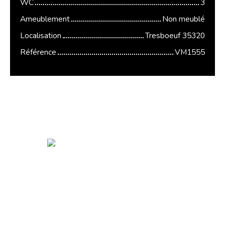
WC
3
Ameublement
Non meublé
Localisation
Tresboeuf 35320
Référence
VM1555