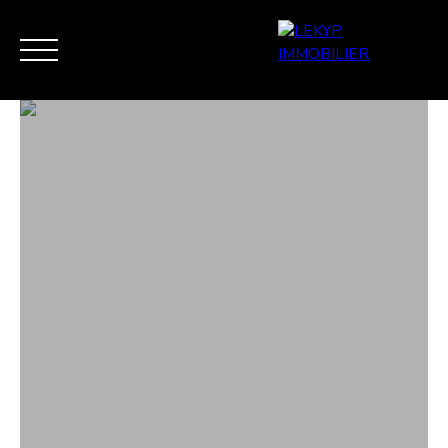
ACCUEIL
VENTE
ESTIMATION / EXPERTISE
VEND
MES FAVORIS
ESTIMATION