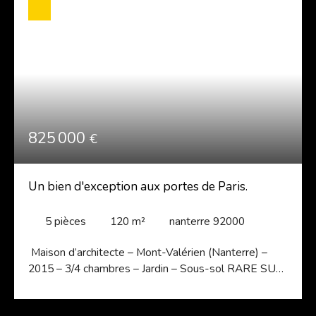
825 000
€
Un bien d'exception aux portes de Paris.
5
pièces
120
m²
nanterre 92000
Maison d’architecte – Mont-Valérien (Nanterre) –
2015 – 3/4 chambres – Jardin – Sous-sol RARE SUR
LE SECTEUR. Maison contemporaine de 2015, ultra
lumineuse (triple exposition), au calme total, à deux