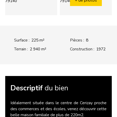
+ de photos
Surface
:
225
m²
Pièces
:
8
Terrain
:
2 940
m²
Construction
:
1972
Descriptif
du bien
Idéalement située dans le centre de Cerizay proche
des commerces et des écoles, venez découvrir cette
belle maison familiale de plus de 220m2.