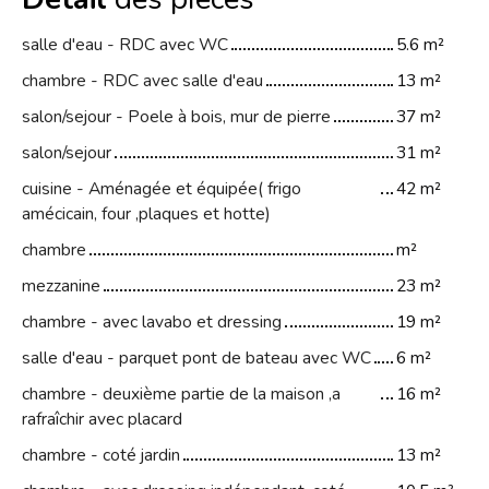
salle d'eau - RDC avec WC
5.6 m²
chambre - RDC avec salle d'eau
13 m²
salon/sejour - Poele à bois, mur de pierre
37 m²
salon/sejour
31 m²
cuisine - Aménagée et équipée( frigo
42 m²
amécicain, four ,plaques et hotte)
chambre
m²
mezzanine
23 m²
chambre - avec lavabo et dressing
19 m²
salle d'eau - parquet pont de bateau avec WC
6 m²
chambre - deuxième partie de la maison ,a
16 m²
rafraîchir avec placard
chambre - coté jardin
13 m²