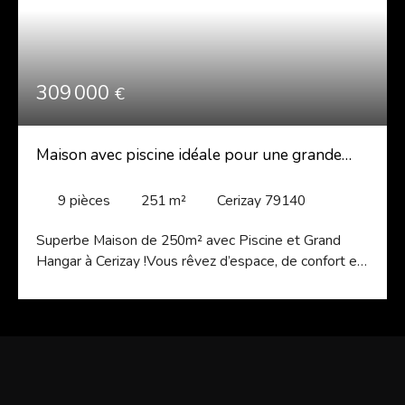
309 000
€
Maison avec piscine idéale pour une grande
famille ou investissement locatif.
9
pièces
251
m²
Cerizay 79140
Superbe Maison de 250m² avec Piscine et Grand
Hangar à Cerizay !Vous rêvez d’espace, de confort et
de tranquillité Découvrez cette magnifique maison
de 250m² située à Cerizay, implantée sur un vaste
terrain de plus de 3 200m², avec piscine et grand
hangar. À l’étage :Une spacieuse pièce de vie
lumineuse avec cheminée foyer ouvertUne cuisine
aménagée et équipée3 chambres avec dressingUne