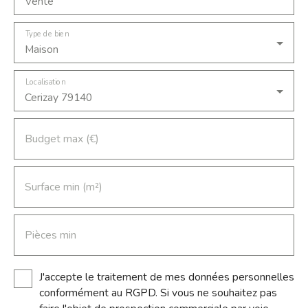
Vente
numéro 953 453 925 enregistré au RSAC de Niort.
Mandat numéro 2740, prix frais d'agence inclus 309
Type de bien
000€ honoraires à la charge du vendeur.
Maison
Localisation
Cerizay 79140
Budget max (€)
Surface min (m²)
Pièces min
J'accepte le traitement de mes données personnelles
conformément au RGPD. Si vous ne souhaitez pas