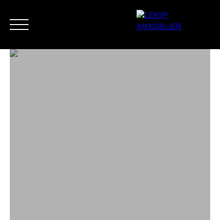
ACCUEIL
VENTE
ESTIMATION / EXPERTISE
VEND
MES FAVORIS
ESTIMATION