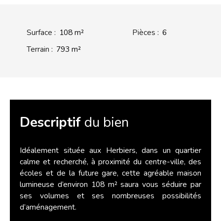
Surface
:
108
m²
Pièces
:
6
Terrain
:
793
m²
Descriptif
du bien
Idéalement située aux Herbiers, dans un quartier
calme et recherché, à proximité du centre-ville, des
écoles et de la future gare, cette agréable maison
lumineuse d’environ 108 m² saura vous séduire par
ses volumes et ses nombreuses possibilités
d’aménagement.