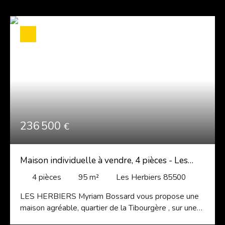
236 500
€
Maison individuelle à vendre, 4 pièces - Les
Herbiers 85500
4
pièces
95
m²
Les Herbiers 85500
LES HERBIERS Myriam Bossard vous propose une
maison agréable, quartier de la Tibourgère , sur une
surface de terrain d'environ 486 m². elle se compose