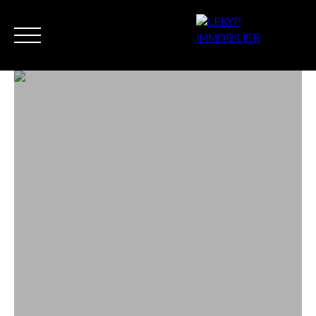
ACCUEIL
VENTE
ESTIMATION / EXPERTISE
VEND
MES FAVORIS
ESTIMATION