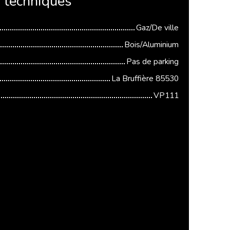
s
techniques
Gaz/De ville
Bois/Aluminium
Pas de parking
La Bruffière 85530
VP111