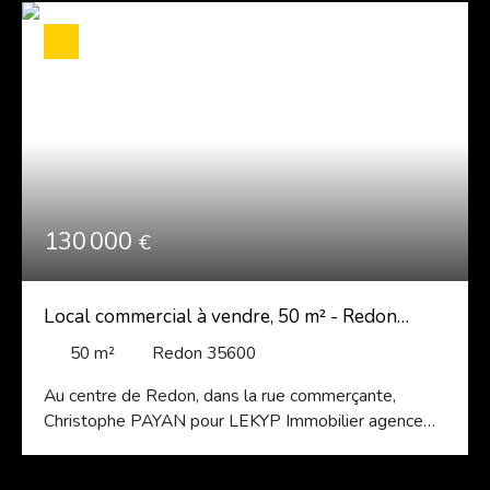
130 000
€
Local commercial à vendre, 50 m² - Redon
35600
50
m²
Redon 35600
Au centre de Redon, dans la rue commerçante,
Christophe PAYAN pour LEKYP Immobilier agence
REDON vous propose un batiment hors copropriété
avec une excellente visibilité et d'importantes