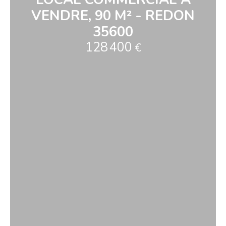
VENDRE, 90 M² - REDON
35600
128 400
€