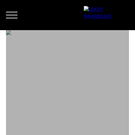
ACCUEIL
VENTE
ESTIMATION / EXPERTISE
VEND
MES FAVORIS
ESTIMATION