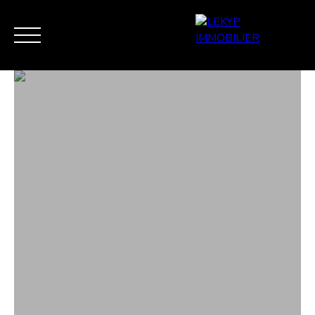
ACCUEIL
VENTE
ESTIMATION / EXPERTISE
VEND
MES FAVORIS
ESTIMATION