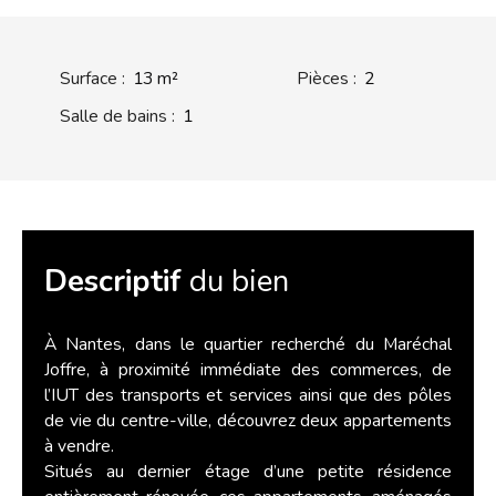
Surface
:
13
m²
Pièces
:
2
Salle de bains
:
1
Descriptif
du bien
À Nantes, dans le quartier recherché du Maréchal
Joffre, à proximité immédiate des commerces, de
l’IUT des transports et services ainsi que des pôles
de vie du centre-ville, découvrez deux appartements
à vendre.
Situés au dernier étage d’une petite résidence