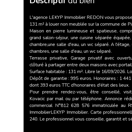
Descriptif
du bien
L'agence LEKYP Immobilier REDON vous propose e
131 m² à louer non meublée sur la commune de Pip
Maison en pierre lumineuse et spatieuse, compr
grand salon-séjour, une cuisine séparée équipée, 
chambre,une salle d'eau, un wc séparé. A l'étage
chambres, une salle d'eau, un wc séparé.
Terrasse privative, Garage privatif avec ouvert
clôturé à partager entre deux maisons avec portai
Surface habitable : 131 m². Libre le 16/09/2026. L
Dépôt de garantie : 995 euros. Honoraires : 1 441 
dont 393 euros TTC d'honoraires d'état des lieux.
Pour prendre rendez-vous, être conseillé, visi
Kovacic par mail ou par téléphone. Annonce réd
commercial N°812 628 576 immatriculée au
ImmobilierLEKYP Immobilier. Carte professionne
240. Le professionnel vous conseille, garantit et sé