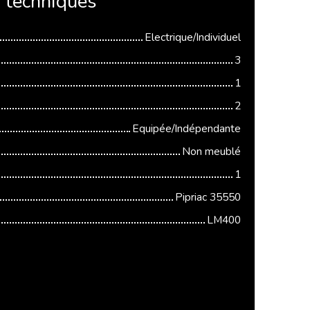
s
techniques
Electrique/Individuel
3
1
2
Equipée/Indépendante
Non meublé
1
Pipriac 35550
LM400