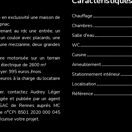
Caractéristique
Chauffage
n exclusivité une maison de
riac.
Chambres
enant au rdc une entrée, un
Salle d'eau
un couloir avec placards, une
, une mezzanine, deux grandes
WC
Cuisine
ure motorisée sur un terrain
Ameublement
l électrique de 2600 m²
oyer: 995 euros /mois
Stationnement intérieur
euros à la charge du locataire
Localisation
ter, contactez Audrey Léger
Référence
igée et publiée par un agent
 RSAC de Rennes auprés MC
lle n°CPI 8501 2020 000 045
curise votre projet.