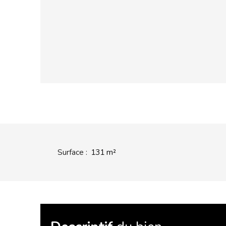
Surface
:
131
m²