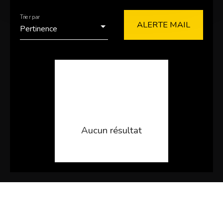
Type de bien
Appartement
Trier par
ALERTE MAIL
Pertinence
Localisation
Loyer max (€/mois)
Surface min (m²)
RECHERCHER
Aucun résultat